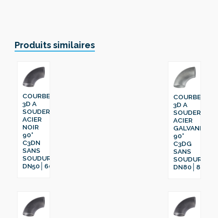
Produits similaires
COURBE
COURBE
3D A
3D A
SOUDER
SOUDER
ACIER
ACIER
NOIR
GALVANISÉ
90°
90°
C3DN
C3DG
SANS
SANS
SOUDURE
SOUDURE
DN50│60.3
DN80│88.9