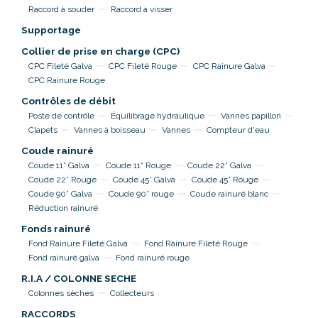
Raccord à souder
Raccord à visser
Supportage
Collier de prise en charge (CPC)
CPC Fileté Galva
CPC Fileté Rouge
CPC Rainure Galva
CPC Rainure Rouge
Contrôles de débit
Poste de contrôle
Équilibrage hydraulique
Vannes papillon
Clapets
Vannes à boisseau
Vannes
Compteur d'eau
Coude rainuré
Coude 11° Galva
Coude 11° Rouge
Coude 22° Galva
Coude 22° Rouge
Coude 45° Galva
Coude 45° Rouge
Coude 90° Galva
Coude 90° rouge
Coude rainuré blanc
Réduction rainuré
Fonds rainuré
Fond Rainure Fileté Galva
Fond Rainure Fileté Rouge
Fond rainuré galva
Fond rainuré rouge
R.I.A / COLONNE SECHE
Colonnes sèches
Collecteurs
RACCORDS