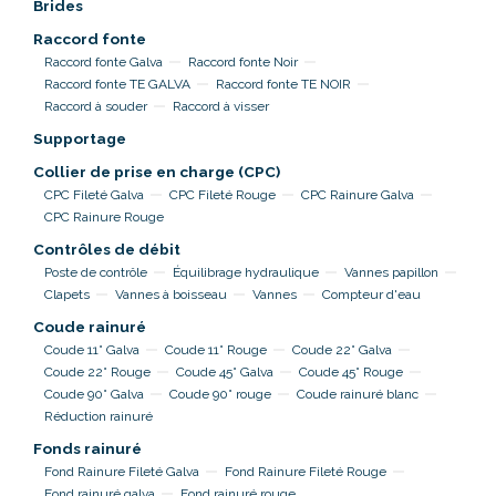
Brides
Raccord fonte
Raccord fonte Galva
Raccord fonte Noir
Raccord fonte TE GALVA
Raccord fonte TE NOIR
Raccord à souder
Raccord à visser
Supportage
Collier de prise en charge (CPC)
CPC Fileté Galva
CPC Fileté Rouge
CPC Rainure Galva
CPC Rainure Rouge
Contrôles de débit
Poste de contrôle
Équilibrage hydraulique
Vannes papillon
Clapets
Vannes à boisseau
Vannes
Compteur d'eau
Coude rainuré
Coude 11° Galva
Coude 11° Rouge
Coude 22° Galva
Coude 22° Rouge
Coude 45° Galva
Coude 45° Rouge
Coude 90° Galva
Coude 90° rouge
Coude rainuré blanc
Réduction rainuré
Fonds rainuré
Fond Rainure Fileté Galva
Fond Rainure Fileté Rouge
Fond rainuré galva
Fond rainuré rouge