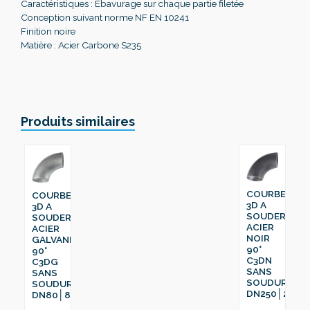
Caractéristiques : Ebavurage sur chaque partie filetée
Conception suivant norme NF EN 10241
Finition noire
Matière : Acier Carbone S235
Produits similaires
COURBE
COURBE
3D A
3D A
SOUDER
SOUDER
ACIER
ACIER
NOIR
GALVANISÉ
90°
90°
C3DN
C3DG
SANS
SANS
SOUDURE
SOUDURE
DN250│273
DN80│88.9