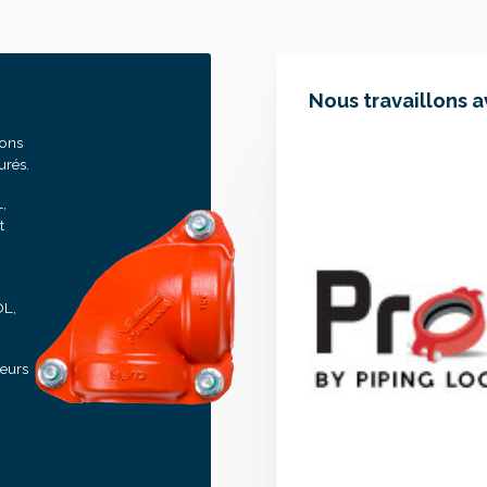
Nous travaillons 
sons
urés.
,
t
OL,
seurs