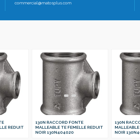
commercial@matosplus.com
TE
130N RACCORD FONTE
130N RACC
LLE REDUIT
MALLEABLE TE FEMELLE REDUIT
MALLEABLE 
NOIR 130N404020
NOIR 130N4