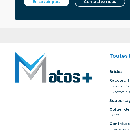
En savoir plus
Contactez nous
Toutes 
Brides
Raccord f
Raccord fo
Raccord à 
Supporta
Collier de
CPC Fileté
Contrôles
Poste de co