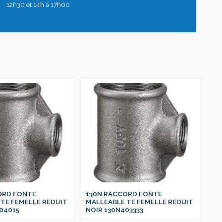
12h30 et 14h à 17h00
ORD FONTE
130N RACCORD FONTE
13
TE FEMELLE REDUIT
MALLEABLE TE FEMELLE REDUIT
MA
04015
NOIR 130N403333
NO