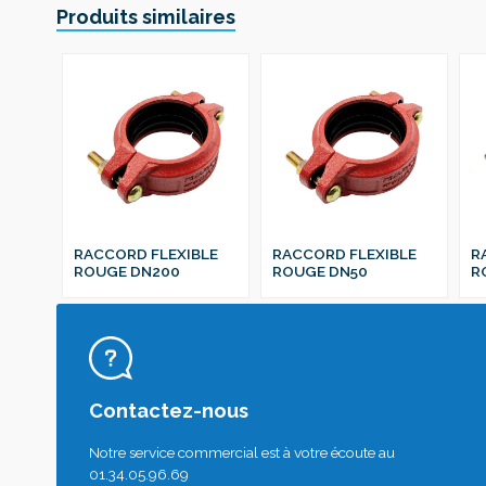
Produits similaires
RACCORD FLEXIBLE
RACCORD FLEXIBLE
R
ROUGE DN200
ROUGE DN50
R
Contactez-nous
Notre service commercial est à votre écoute au
01.34.05.96.69