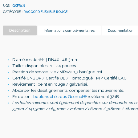
UGS :
GKFR1½
CATÉGORIE :
RACCORD FLEXIBLE ROUGE
Description
Informations complémentaires
Documentation
Diamètres de 1½″ | DN40 | 48.3mm
Tailles disponibles : 1 – 24 pouces.
Pression de service : 2,07 MPa/20,7 bar/300 psi.
Certifié CNBOP / Certifié UL / Homologué FM / Certifié EAC.
Revêtement : peint en rouge / galvanisé.
Absorber les désalignements, compenser les mouvements.
En option :
boulons et écrous Geomet®
revêtement 321B.
Les tailles suivantes sont également disponibles sur demande, en c
73mm / 141,3mm / 165,1mm / 216mm / 267mm / 318mm / 480mm