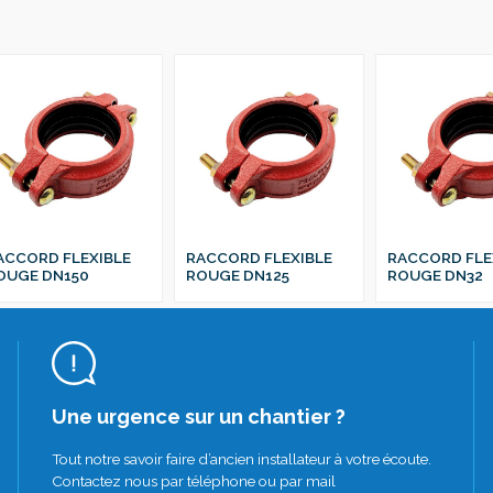
ACCORD FLEXIBLE
RACCORD FLEXIBLE
RACCORD FLE
OUGE DN150
ROUGE DN125
ROUGE DN32
Une urgence sur un chantier ?
Tout notre savoir faire d’ancien installateur à votre écoute.
Contactez nous par téléphone ou par mail