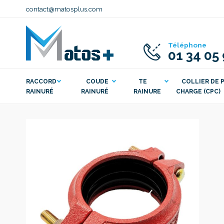
contact@matosplus.com
Téléphone
01 34 05
RACCORD
COUDE
TE
COLLIER DE P
RAINURÉ
RAINURÉ
RAINURE
CHARGE (CPC)