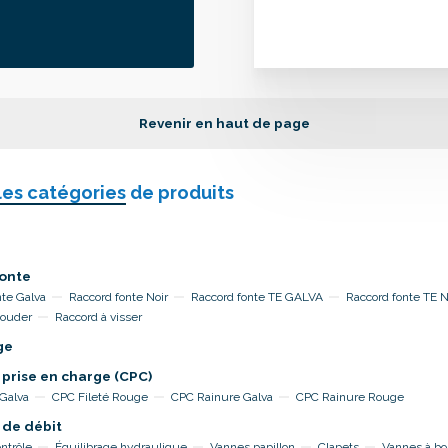
Revenir en haut de page
les catégories
de produits
onte
nte Galva
Raccord fonte Noir
Raccord fonte TE GALVA
Raccord fonte TE 
souder
Raccord à visser
ge
 prise en charge (CPC)
 Galva
CPC Fileté Rouge
CPC Rainure Galva
CPC Rainure Rouge
 de débit
ntrôle
Équilibrage hydraulique
Vannes papillon
Clapets
Vannes à bo