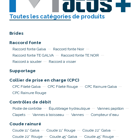
Toutes les catégories
de produits
Brides
Raccord fonte
Raccord fonte Galva
Raccord fonte Noir
Raccord fonte TE GALVA
Raccord fonte TE NOIR
Raccord à souder
Raccord à visser
Supportage
Collier de prise en charge (CPC)
CPC Fileté Galva
CPC Fileté Rouge
CPC Rainure Galva
CPC Rainure Rouge
Contrôles de débit
Poste de contrôle
Équilibrage hydraulique
Vannes papillon
Clapets
Vannes à boisseau
Vannes
Compteur d'eau
Coude rainuré
Coude 11° Galva
Coude 11° Rouge
Coude 22° Galva
Coude 22° Rouge
Coude 45° Galva
Coude 45° Rouge