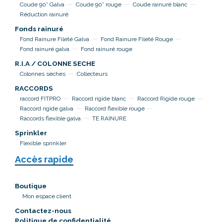
Coude 90° Galva
Coude 90° rouge
Coude rainuré blanc
Réduction rainuré
Fonds rainuré
Fond Rainure Fileté Galva
Fond Rainure Fileté Rouge
Fond rainuré galva
Fond rainuré rouge
R.I.A / COLONNE SECHE
Colonnes sèches
Collecteurs
RACCORDS
raccord FITPRO
Raccord rigide blanc
Raccord Rigide rouge
Raccord rigide galva
Raccord flexible rouge
Raccords flexible galva
TE RAINURE
Sprinkler
Flexible sprinkler
Accès rapide
Boutique
Mon espace client
Contactez-nous
Politique de confidentialité