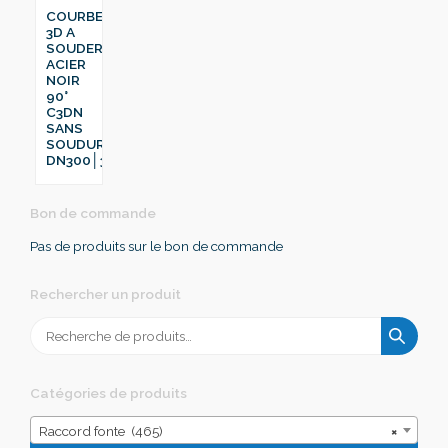
COURBE
3D A
SOUDER
ACIER
NOIR
90°
C3DN
SANS
SOUDURE
DN300│323.9
Bon de commande
Pas de produits sur le bon de commande
Rechercher un produit
Recherche
pour :
Catégories de produits
Raccord fonte (465)
×