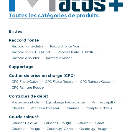
Toutes les catégories
de produits
Brides
Raccord fonte
Raccord fonte Galva
Raccord fonte Noir
Raccord fonte TE GALVA
Raccord fonte TE NOIR
Raccord à souder
Raccord à visser
Supportage
Collier de prise en charge (CPC)
CPC Fileté Galva
CPC Fileté Rouge
CPC Rainure Galva
CPC Rainure Rouge
Contrôles de débit
Poste de contrôle
Équilibrage hydraulique
Vannes papillon
Clapets
Vannes à boisseau
Vannes
Compteur d'eau
Coude rainuré
Coude 11° Galva
Coude 11° Rouge
Coude 22° Galva
Coude 22° Rouge
Coude 45° Galva
Coude 45° Rouge