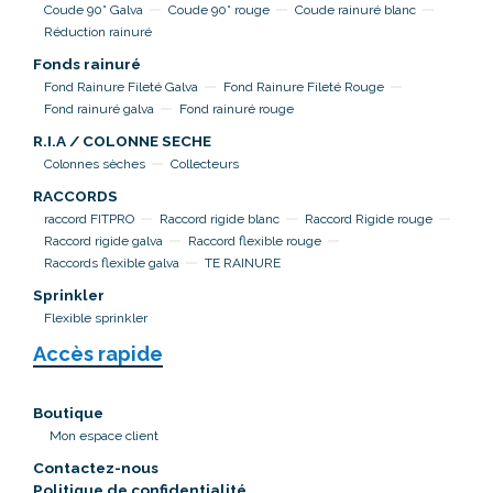
Coude 90° Galva
Coude 90° rouge
Coude rainuré blanc
Réduction rainuré
Fonds rainuré
Fond Rainure Fileté Galva
Fond Rainure Fileté Rouge
Fond rainuré galva
Fond rainuré rouge
R.I.A / COLONNE SECHE
Colonnes sèches
Collecteurs
RACCORDS
raccord FITPRO
Raccord rigide blanc
Raccord Rigide rouge
Raccord rigide galva
Raccord flexible rouge
Raccords flexible galva
TE RAINURE
Sprinkler
Flexible sprinkler
Accès rapide
Boutique
Mon espace client
Contactez-nous
Politique de confidentialité