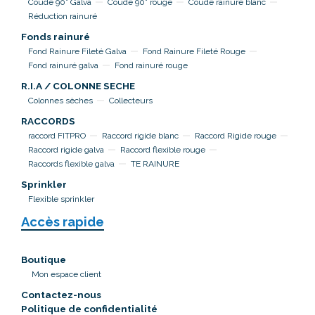
Coude 90° Galva
Coude 90° rouge
Coude rainuré blanc
Réduction rainuré
Fonds rainuré
Fond Rainure Fileté Galva
Fond Rainure Fileté Rouge
Fond rainuré galva
Fond rainuré rouge
R.I.A / COLONNE SECHE
Colonnes sèches
Collecteurs
RACCORDS
raccord FITPRO
Raccord rigide blanc
Raccord Rigide rouge
Raccord rigide galva
Raccord flexible rouge
Raccords flexible galva
TE RAINURE
Sprinkler
Flexible sprinkler
Accès rapide
Boutique
Mon espace client
Contactez-nous
Politique de confidentialité