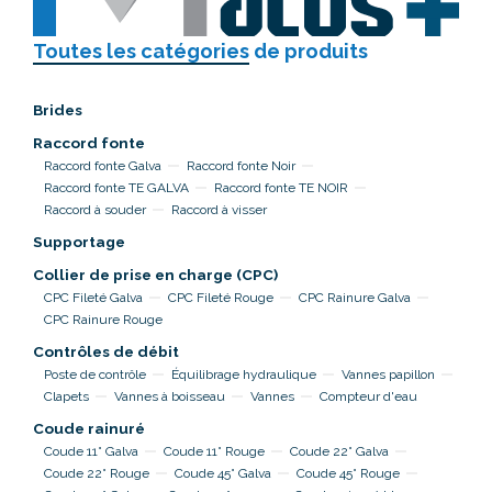
Toutes les catégories
de produits
Brides
Raccord fonte
Raccord fonte Galva
Raccord fonte Noir
Raccord fonte TE GALVA
Raccord fonte TE NOIR
Raccord à souder
Raccord à visser
Supportage
Collier de prise en charge (CPC)
CPC Fileté Galva
CPC Fileté Rouge
CPC Rainure Galva
CPC Rainure Rouge
Contrôles de débit
Poste de contrôle
Équilibrage hydraulique
Vannes papillon
Clapets
Vannes à boisseau
Vannes
Compteur d'eau
Coude rainuré
Coude 11° Galva
Coude 11° Rouge
Coude 22° Galva
Coude 22° Rouge
Coude 45° Galva
Coude 45° Rouge