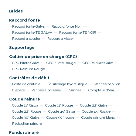
Brides
Raccord fonte
Raccord fonte Galva
Raccord fonte Noir
Raccord fonte TE GALVA
Raccord fonte TE NOIR
Raccord à souder
Raccord à visser
Supportage
Collier de prise en charge (CPC)
CPC Fileté Galva
CPC Fileté Rouge
CPC Rainure Galva
CPC Rainure Rouge
Contrôles de débit
Poste de contrôle
Équilibrage hydraulique
Vannes papillon
Clapets
Vannes à boisseau
Vannes
Compteur d'eau
Coude rainuré
Coude 11° Galva
Coude 11° Rouge
Coude 22° Galva
Coude 22° Rouge
Coude 45° Galva
Coude 45° Rouge
Coude 90° Galva
Coude 90° rouge
Coude rainuré blanc
Réduction rainuré
Fonds rainuré