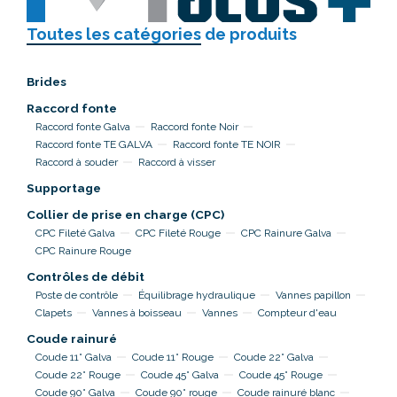
Toutes les catégories
de produits
Brides
Raccord fonte
Raccord fonte Galva
Raccord fonte Noir
Raccord fonte TE GALVA
Raccord fonte TE NOIR
Raccord à souder
Raccord à visser
Supportage
Collier de prise en charge (CPC)
CPC Fileté Galva
CPC Fileté Rouge
CPC Rainure Galva
CPC Rainure Rouge
Contrôles de débit
Poste de contrôle
Équilibrage hydraulique
Vannes papillon
Clapets
Vannes à boisseau
Vannes
Compteur d'eau
Coude rainuré
Coude 11° Galva
Coude 11° Rouge
Coude 22° Galva
Coude 22° Rouge
Coude 45° Galva
Coude 45° Rouge
Coude 90° Galva
Coude 90° rouge
Coude rainuré blanc