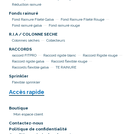
Réduction rainuré
Fonds rainuré
Fond Rainure Fileté Galva
Fond Rainure Fileté Rouge
Fond rainuré galva
Fond rainuré rouge
R.I.A / COLONNE SECHE
Colonnes sèches
Collecteurs
RACCORDS
raccord FITPRO
Raccord rigide blanc
Raccord Rigide rouge
Raccord rigide galva
Raccord flexible rouge
Raccords flexible galva
TE RAINURE
Sprinkler
Flexible sprinkler
Accès rapide
Boutique
Mon espace client
Contactez-nous
Politique de confidentialité