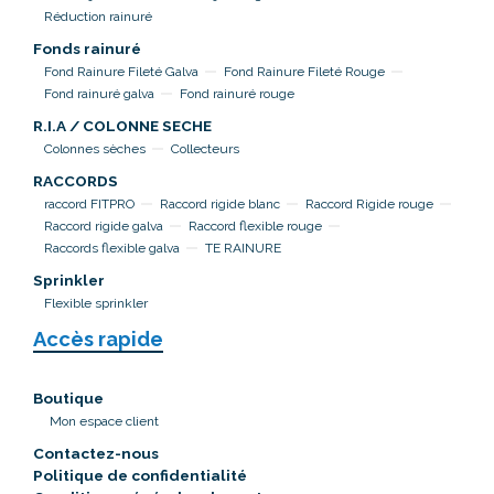
Réduction rainuré
Fonds rainuré
Fond Rainure Fileté Galva
Fond Rainure Fileté Rouge
Fond rainuré galva
Fond rainuré rouge
R.I.A / COLONNE SECHE
Colonnes sèches
Collecteurs
RACCORDS
raccord FITPRO
Raccord rigide blanc
Raccord Rigide rouge
Raccord rigide galva
Raccord flexible rouge
Raccords flexible galva
TE RAINURE
Sprinkler
Flexible sprinkler
Accès rapide
Boutique
Mon espace client
Contactez-nous
Politique de confidentialité