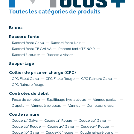
Toutes les catégories
de produits
Brides
Raccord fonte
Raccord fonte Galva
Raccord fonte Noir
Raccord fonte TE GALVA
Raccord fonte TE NOIR
Raccord à souder
Raccord à visser
Supportage
Collier de prise en charge (CPC)
CPC Fileté Galva
CPC Fileté Rouge
CPC Rainure Galva
CPC Rainure Rouge
Contrôles de débit
Poste de contrôle
Équilibrage hydraulique
Vannes papillon
Clapets
Vannes à boisseau
Vannes
Compteur d'eau
Coude rainuré
Coude 11° Galva
Coude 11° Rouge
Coude 22° Galva
Coude 22° Rouge
Coude 45° Galva
Coude 45° Rouge
Coude 90° Galva
Coude 90° rouge
Coude rainuré blanc