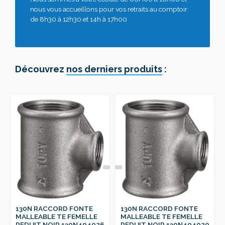
nous vous accueillons pour vos retraits au comptoir
de 8h30 à 12h30 et 14h à 17h00
Découvrez
nos derniers produits
:
130N RACCORD FONTE
130N RACCORD FONTE
MALLEABLE TE FEMELLE
MALLEABLE TE FEMELLE
REDUIT NOIR 130N404026
REDUIT NOIR 130N404020