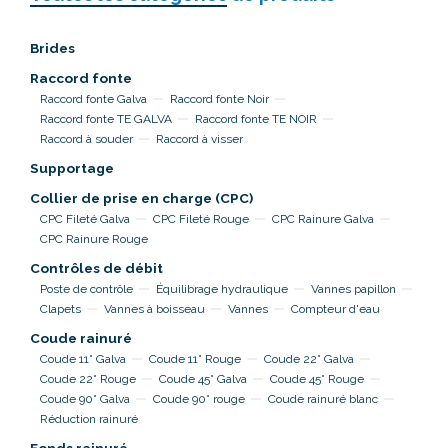
Brides
Raccord fonte
Raccord fonte Galva
Raccord fonte Noir
Raccord fonte TE GALVA
Raccord fonte TE NOIR
Raccord à souder
Raccord à visser
Supportage
Collier de prise en charge (CPC)
CPC Fileté Galva
CPC Fileté Rouge
CPC Rainure Galva
CPC Rainure Rouge
Contrôles de débit
Poste de contrôle
Équilibrage hydraulique
Vannes papillon
Clapets
Vannes à boisseau
Vannes
Compteur d'eau
Coude rainuré
Coude 11° Galva
Coude 11° Rouge
Coude 22° Galva
Coude 22° Rouge
Coude 45° Galva
Coude 45° Rouge
Coude 90° Galva
Coude 90° rouge
Coude rainuré blanc
Réduction rainuré