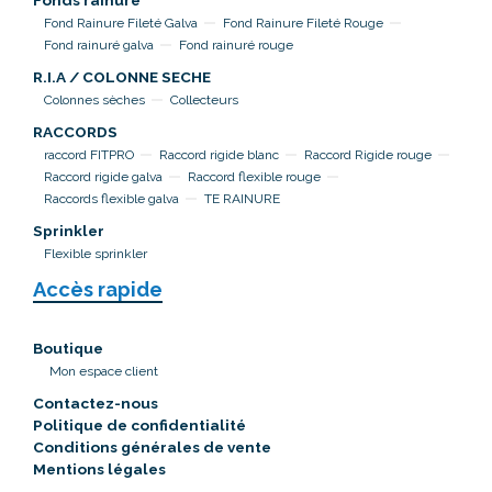
Fonds rainuré
Fond Rainure Fileté Galva
Fond Rainure Fileté Rouge
Fond rainuré galva
Fond rainuré rouge
R.I.A / COLONNE SECHE
Colonnes sèches
Collecteurs
RACCORDS
raccord FITPRO
Raccord rigide blanc
Raccord Rigide rouge
Raccord rigide galva
Raccord flexible rouge
Raccords flexible galva
TE RAINURE
Sprinkler
Flexible sprinkler
Accès rapide
Boutique
Mon espace client
Contactez-nous
Politique de confidentialité
Conditions générales de vente
Mentions légales