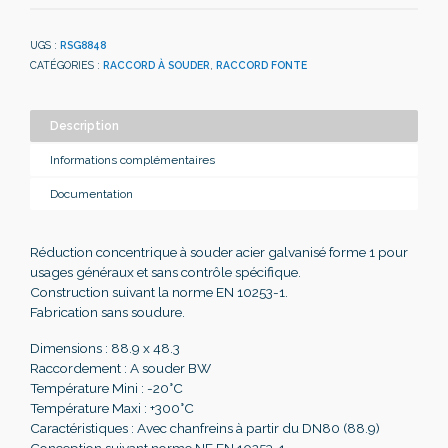
UGS :
RSG8848
CATÉGORIES :
RACCORD À SOUDER
,
RACCORD FONTE
Description
Informations complémentaires
Documentation
Réduction concentrique à souder acier galvanisé forme 1 pour
usages généraux et sans contrôle spécifique.
Construction suivant la norme EN 10253-1.
Fabrication sans soudure.
Dimensions : 88.9 x 48.3
Raccordement : A souder BW
Température Mini : -20°C
Température Maxi : +300°C
Caractéristiques : Avec chanfreins à partir du DN80 (88.9)
Conception suivant norme NF EN 10253-1