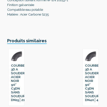
Finition galvanisée
Compatible eau potable
Matière : Acier Carbone S235
Produits similaires
COURBE
COURBE
3D A
3D A
SOUDER
SOUDER
ACIER
ACIER
NOIR
NOIR
90°
90°
C3DN
C3DN
SANS
SANS
SOUDURE
SOUDURE
DN15│21.3
DN40│48.3