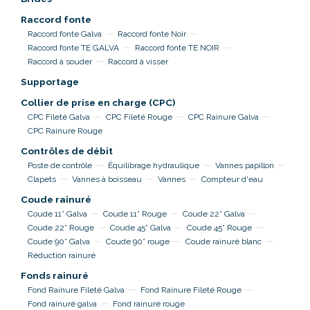
Raccord fonte
Raccord fonte Galva
Raccord fonte Noir
Raccord fonte TE GALVA
Raccord fonte TE NOIR
Raccord à souder
Raccord à visser
Supportage
Collier de prise en charge (CPC)
CPC Fileté Galva
CPC Fileté Rouge
CPC Rainure Galva
CPC Rainure Rouge
Contrôles de débit
Poste de contrôle
Équilibrage hydraulique
Vannes papillon
Clapets
Vannes à boisseau
Vannes
Compteur d'eau
Coude rainuré
Coude 11° Galva
Coude 11° Rouge
Coude 22° Galva
Coude 22° Rouge
Coude 45° Galva
Coude 45° Rouge
Coude 90° Galva
Coude 90° rouge
Coude rainuré blanc
Réduction rainuré
Fonds rainuré
Fond Rainure Fileté Galva
Fond Rainure Fileté Rouge
Fond rainuré galva
Fond rainuré rouge