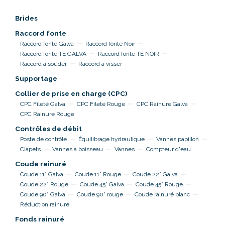
Brides
Raccord fonte
Raccord fonte Galva
Raccord fonte Noir
Raccord fonte TE GALVA
Raccord fonte TE NOIR
Raccord à souder
Raccord à visser
Supportage
Collier de prise en charge (CPC)
CPC Fileté Galva
CPC Fileté Rouge
CPC Rainure Galva
CPC Rainure Rouge
Contrôles de débit
Poste de contrôle
Équilibrage hydraulique
Vannes papillon
Clapets
Vannes à boisseau
Vannes
Compteur d'eau
Coude rainuré
Coude 11° Galva
Coude 11° Rouge
Coude 22° Galva
Coude 22° Rouge
Coude 45° Galva
Coude 45° Rouge
Coude 90° Galva
Coude 90° rouge
Coude rainuré blanc
Réduction rainuré
Fonds rainuré