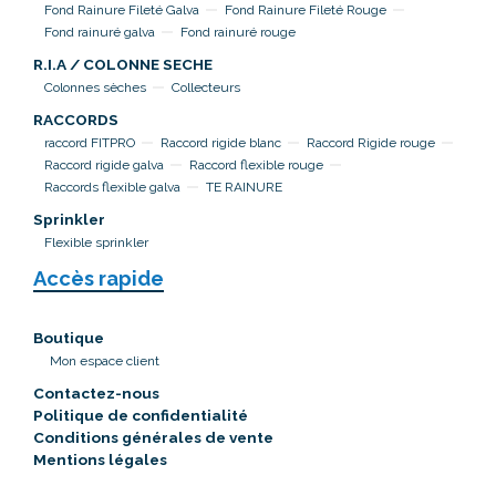
Fond Rainure Fileté Galva
Fond Rainure Fileté Rouge
Fond rainuré galva
Fond rainuré rouge
R.I.A / COLONNE SECHE
Colonnes sèches
Collecteurs
RACCORDS
raccord FITPRO
Raccord rigide blanc
Raccord Rigide rouge
Raccord rigide galva
Raccord flexible rouge
Raccords flexible galva
TE RAINURE
Sprinkler
Flexible sprinkler
Accès rapide
Boutique
Mon espace client
Contactez-nous
Politique de confidentialité
Conditions générales de vente
Mentions légales