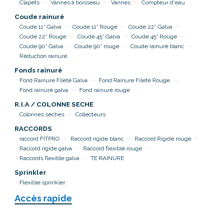
Clapets
Vannes à boisseau
Vannes
Compteur d'eau
Coude rainuré
Coude 11° Galva
Coude 11° Rouge
Coude 22° Galva
Coude 22° Rouge
Coude 45° Galva
Coude 45° Rouge
Coude 90° Galva
Coude 90° rouge
Coude rainuré blanc
Réduction rainuré
Fonds rainuré
Fond Rainure Fileté Galva
Fond Rainure Fileté Rouge
Fond rainuré galva
Fond rainuré rouge
R.I.A / COLONNE SECHE
Colonnes sèches
Collecteurs
RACCORDS
raccord FITPRO
Raccord rigide blanc
Raccord Rigide rouge
Raccord rigide galva
Raccord flexible rouge
Raccords flexible galva
TE RAINURE
Sprinkler
Flexible sprinkler
Accès rapide