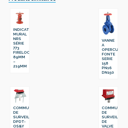
INDICATEUR
MURAL
NRS
VANNE
SÉRIE
A
773
OPERCULE
FIRELOCK™
FONTE
89MM
SERIE
–
158
219MM
PN16
DN150
COMMUTATEUR
COMMUTATE
DE
DE
SURVEILLANCE
SURVEILLAN
DPDT-
DE
OS&Y
VALVE