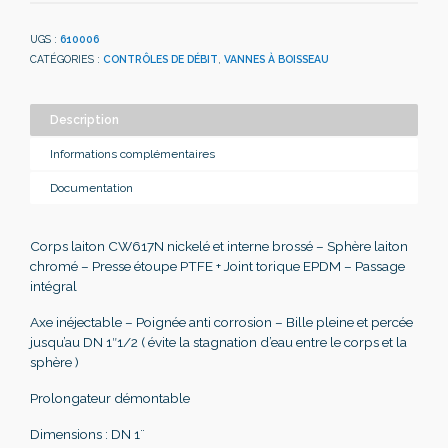
UGS :
610006
CATÉGORIES :
CONTRÔLES DE DÉBIT
,
VANNES À BOISSEAU
Description
Informations complémentaires
Documentation
Corps laiton CW617N nickelé et interne brossé – Sphère laiton
chromé – Presse étoupe PTFE + Joint torique EPDM – Passage
intégral
Axe inéjectable – Poignée anti corrosion – Bille pleine et percée
jusqu’au DN 1″1/2 ( évite la stagnation d’eau entre le corps et la
sphère )
Prolongateur démontable
Dimensions : DN 1¨