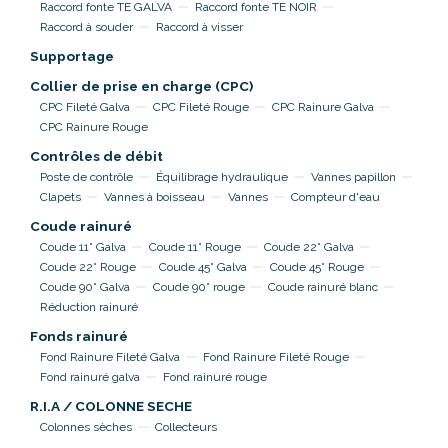
Raccord fonte TE GALVA
Raccord fonte TE NOIR
Raccord à souder
Raccord à visser
Supportage
Collier de prise en charge (CPC)
CPC Fileté Galva
CPC Fileté Rouge
CPC Rainure Galva
CPC Rainure Rouge
Contrôles de débit
Poste de contrôle
Équilibrage hydraulique
Vannes papillon
Clapets
Vannes à boisseau
Vannes
Compteur d'eau
Coude rainuré
Coude 11° Galva
Coude 11° Rouge
Coude 22° Galva
Coude 22° Rouge
Coude 45° Galva
Coude 45° Rouge
Coude 90° Galva
Coude 90° rouge
Coude rainuré blanc
Réduction rainuré
Fonds rainuré
Fond Rainure Fileté Galva
Fond Rainure Fileté Rouge
Fond rainuré galva
Fond rainuré rouge
R.I.A / COLONNE SECHE
Colonnes sèches
Collecteurs