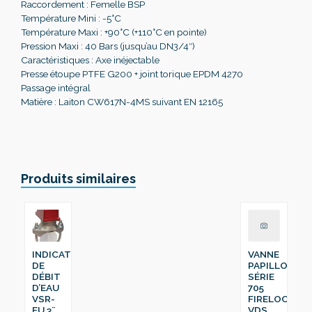
Raccordement : Femelle BSP
Température Mini : -5°C
Température Maxi : +90°C (+110°C en pointe)
Pression Maxi : 40 Bars (jusqu’au DN3/4″)
Caractéristiques : Axe inéjectable
Presse étoupe PTFE G200 + joint torique EPDM 4270
Passage intégral
Matière : Laiton CW617N-4MS suivant EN 12165
Produits similaires
INDICATEUR
VANNE
DE
PAPILLON
DÉBIT
SÉRIE
D’EAU
705
VSR-
FIRELOCK™
EU 3¨
VDS