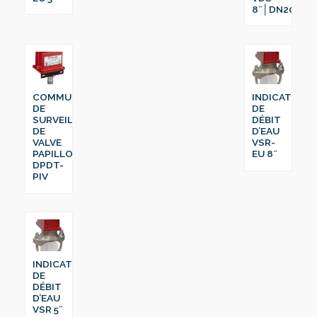
8¨│DN200
COMMUTATEUR
INDICATEUR
DE
DE
SURVEILLANCE
DÉBIT
DE
D’EAU
VALVE
VSR-
PAPILLON
EU 8¨
DPDT-
PIV
INDICATEUR
DE
DÉBIT
D’EAU
VSR 5¨