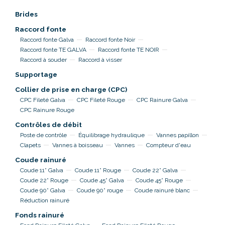
Brides
Raccord fonte
Raccord fonte Galva
Raccord fonte Noir
Raccord fonte TE GALVA
Raccord fonte TE NOIR
Raccord à souder
Raccord à visser
Supportage
Collier de prise en charge (CPC)
CPC Fileté Galva
CPC Fileté Rouge
CPC Rainure Galva
CPC Rainure Rouge
Contrôles de débit
Poste de contrôle
Équilibrage hydraulique
Vannes papillon
Clapets
Vannes à boisseau
Vannes
Compteur d'eau
Coude rainuré
Coude 11° Galva
Coude 11° Rouge
Coude 22° Galva
Coude 22° Rouge
Coude 45° Galva
Coude 45° Rouge
Coude 90° Galva
Coude 90° rouge
Coude rainuré blanc
Réduction rainuré
Fonds rainuré