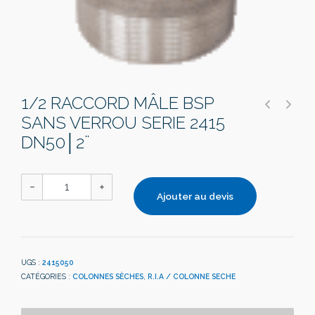
1/2 RACCORD MÂLE BSP
SANS VERROU SERIE 2415
DN50│2¨
Ajouter au devis
UGS :
2415050
CATÉGORIES :
COLONNES SÈCHES
,
R.I.A / COLONNE SECHE