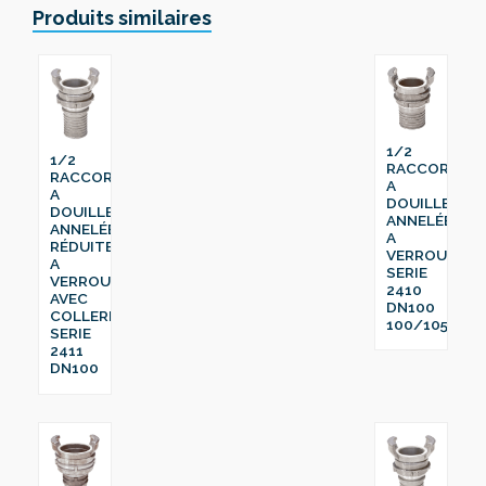
Produits similaires
1/2
1/2
RACCORD
RACCORD
A
A
DOUILLE
DOUILLE
ANNELÉE
ANNELÉE
A
RÉDUITE
VERROU
A
SERIE
VERROU
2410
AVEC
DN100
COLLERETTE
100/105
SERIE
2411
DN100