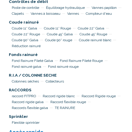
Contrôles de débit
Poste de contrôle
Équilibrage hydraulique
Vannes papillon
Clapets
Vannes à boisseau
Vannes
Compteur d'eau
Coude rainuré
Coude 11° Galva
Coude 11° Rouge
Coude 22° Galva
Coude 22° Rouge
Coude 45° Galva
Coude 45° Rouge
Coude 90° Galva
Coude 90° rouge
Coude rainuré blanc
Réduction rainuré
Fonds rainuré
Fond Rainure Fileté Galva
Fond Rainure Fileté Rouge
Fond rainuré galva
Fond rainuré rouge
R.I.A / COLONNE SECHE
Colonnes sèches
Collecteurs
RACCORDS
raccord FITPRO
Raccord rigide blanc
Raccord Rigide rouge
Raccord rigide galva
Raccord flexible rouge
Raccords flexible galva
TE RAINURE
Sprinkler
Flexible sprinkler