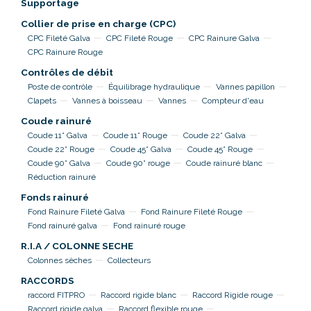
Supportage
Collier de prise en charge (CPC)
CPC Fileté Galva
CPC Fileté Rouge
CPC Rainure Galva
CPC Rainure Rouge
Contrôles de débit
Poste de contrôle
Équilibrage hydraulique
Vannes papillon
Clapets
Vannes à boisseau
Vannes
Compteur d'eau
Coude rainuré
Coude 11° Galva
Coude 11° Rouge
Coude 22° Galva
Coude 22° Rouge
Coude 45° Galva
Coude 45° Rouge
Coude 90° Galva
Coude 90° rouge
Coude rainuré blanc
Réduction rainuré
Fonds rainuré
Fond Rainure Fileté Galva
Fond Rainure Fileté Rouge
Fond rainuré galva
Fond rainuré rouge
R.I.A / COLONNE SECHE
Colonnes sèches
Collecteurs
RACCORDS
raccord FITPRO
Raccord rigide blanc
Raccord Rigide rouge
Raccord rigide galva
Raccord flexible rouge