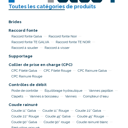
Toutes les catégories
de produits
Brides
Raccord fonte
Raccord fonte Galva
Raccord fonte Noir
Raccord fonte TE GALVA
Raccord fonte TE NOIR
Raccord à souder
Raccord à visser
Supportage
Collier de prise en charge (CPC)
CPC Fileté Galva
CPC Fileté Rouge
CPC Rainure Galva
CPC Rainure Rouge
Contrôles de débit
Poste de contrôle
Équilibrage hydraulique
Vannes papillon
Clapets
Vannes à boisseau
Vannes
Compteur d'eau
Coude rainuré
Coude 11° Galva
Coude 11° Rouge
Coude 22° Galva
Coude 22° Rouge
Coude 45° Galva
Coude 45° Rouge
Coude 90° Galva
Coude 90° rouge
Coude rainuré blanc
Réduction rainuré