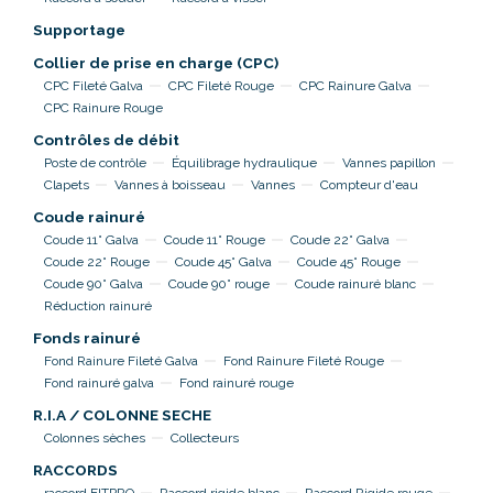
Supportage
Collier de prise en charge (CPC)
CPC Fileté Galva
CPC Fileté Rouge
CPC Rainure Galva
CPC Rainure Rouge
Contrôles de débit
Poste de contrôle
Équilibrage hydraulique
Vannes papillon
Clapets
Vannes à boisseau
Vannes
Compteur d'eau
Coude rainuré
Coude 11° Galva
Coude 11° Rouge
Coude 22° Galva
Coude 22° Rouge
Coude 45° Galva
Coude 45° Rouge
Coude 90° Galva
Coude 90° rouge
Coude rainuré blanc
Réduction rainuré
Fonds rainuré
Fond Rainure Fileté Galva
Fond Rainure Fileté Rouge
Fond rainuré galva
Fond rainuré rouge
R.I.A / COLONNE SECHE
Colonnes sèches
Collecteurs
RACCORDS