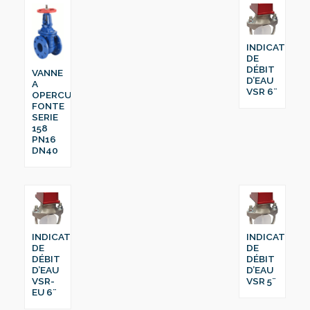
INDICATEUR
DE
DÉBIT
VANNE
D’EAU
A
VSR 6¨
OPERCULE
FONTE
SERIE
158
PN16
DN40
INDICATEUR
INDICATEUR
DE
DE
DÉBIT
DÉBIT
D’EAU
D’EAU
VSR-
VSR 5¨
EU 6¨