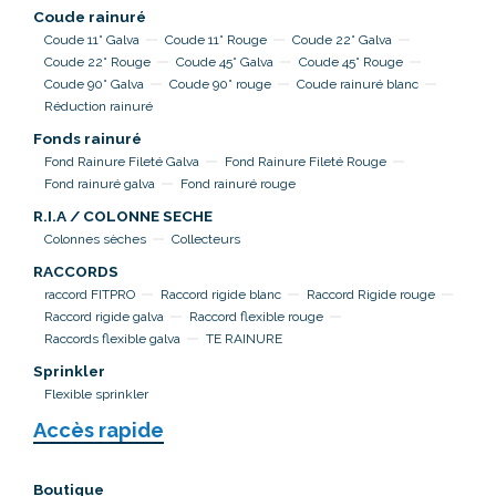
Coude rainuré
Coude 11° Galva
Coude 11° Rouge
Coude 22° Galva
Coude 22° Rouge
Coude 45° Galva
Coude 45° Rouge
Coude 90° Galva
Coude 90° rouge
Coude rainuré blanc
Réduction rainuré
Fonds rainuré
Fond Rainure Fileté Galva
Fond Rainure Fileté Rouge
Fond rainuré galva
Fond rainuré rouge
R.I.A / COLONNE SECHE
Colonnes sèches
Collecteurs
RACCORDS
raccord FITPRO
Raccord rigide blanc
Raccord Rigide rouge
Raccord rigide galva
Raccord flexible rouge
Raccords flexible galva
TE RAINURE
Sprinkler
Flexible sprinkler
Accès rapide
Boutique