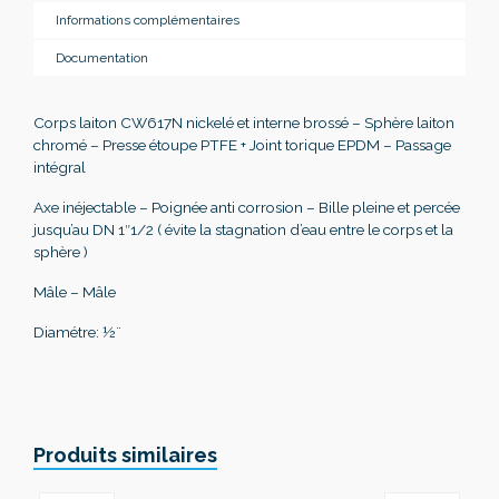
Informations complémentaires
Documentation
Corps laiton CW617N nickelé et interne brossé – Sphère laiton
chromé – Presse étoupe PTFE + Joint torique EPDM – Passage
intégral
Axe inéjectable – Poignée anti corrosion – Bille pleine et percée
jusqu’au DN 1″1/2 ( évite la stagnation d’eau entre le corps et la
sphère )
Mâle – Mâle
Diamétre: ½¨
Produits similaires