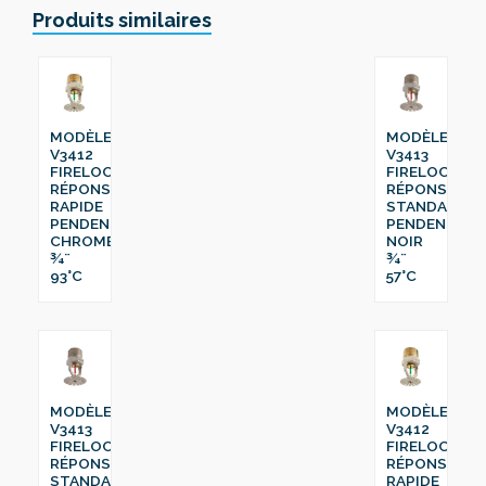
Produits similaires
MODÈLE
MODÈLE
V3412
V3413
FIRELOCK™
FIRELOCK™
RÉPONSE
RÉPONSE
RAPIDE
STANDARD
PENDENT
PENDENT
CHROME
NOIR
¾¨
¾¨
93°C
57°C
MODÈLE
MODÈLE
V3413
V3412
FIRELOCK™
FIRELOCK™
RÉPONSE
RÉPONSE
STANDARD
RAPIDE