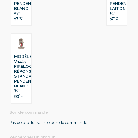
PENDENT
PENDENT
BLANC
LAITON
¾¨
¾¨
57°C
57°C
MODÈLE
V3413
FIRELOCK™
RÉPONSE
STANDARD
PENDENT
BLANC
¾¨
93°C
Bon de commande
Pas de produits sur le bon de commande
Rechercher un produit