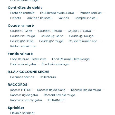
CPC Rainure Rouge
Contrôles de débit
Poste de contrôle
Équilibrage hydraulique
Vannes papillon
Clapets
Vannes à boisseau
Vannes
Compteur d'eau
Coude rainuré
Coude 11° Galva
Coude 11° Rouge
Coude 22° Galva
Coude 22° Rouge
Coude 45° Galva
Coude 45° Rouge
Coude 90° Galva
Coude 90° rouge
Coude rainuré blanc
Réduction rainuré
Fonds rainuré
Fond Rainure Fileté Galva
Fond Rainure Fileté Rouge
Fond rainuré galva
Fond rainuré rouge
R.I.A / COLONNE SECHE
Colonnes sèches
Collecteurs
RACCORDS
raccord FITPRO
Raccord rigide blanc
Raccord Rigide rouge
Raccord rigide galva
Raccord flexible rouge
Raccords flexible galva
TE RAINURE
Sprinkler
Flexible sprinkler