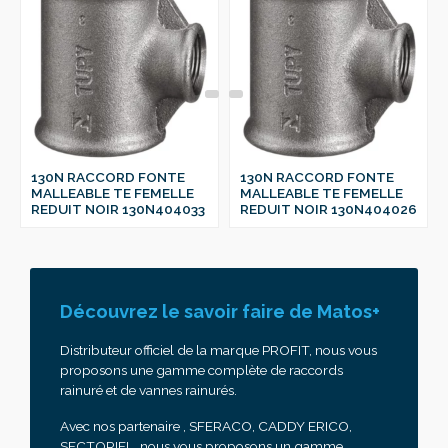
130N RACCORD FONTE
130N RACCORD FONTE
MALLEABLE TE FEMELLE
MALLEABLE TE FEMELLE
REDUIT NOIR 130N404033
REDUIT NOIR 130N404026
Découvrez le savoir faire de Matos+
Distributeur officiel de la marque PROFIT, nous vous
proposons une gamme complète de raccords
rainuré et de vannes rainurés.
Avec nos partenaire , SFERACO, CADDY ERICO,
SECTORIEL, nous vous proposons un gamme