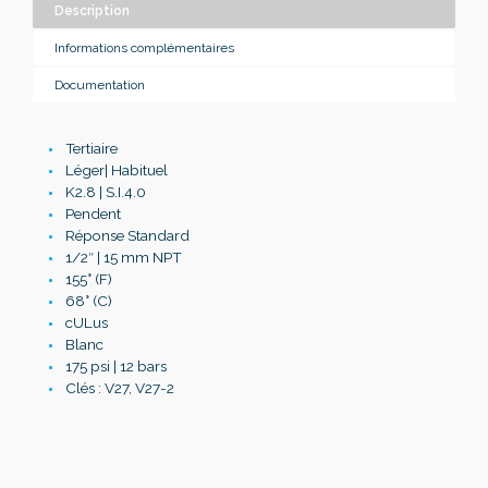
Description
Informations complémentaires
Documentation
Tertiaire
Léger| Habituel
K2.8 | S.I.4.0
Pendent
Réponse Standard
1/2″ | 15 mm NPT
155° (F)
68° (C)
cULus
Blanc
175 psi | 12 bars
Clés : V27, V27-2