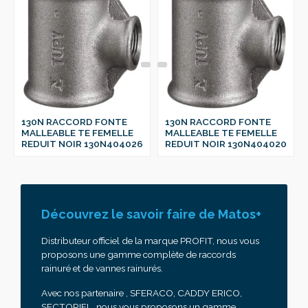
130N RACCORD FONTE
130N RACCORD FONTE
MALLEABLE TE FEMELLE
MALLEABLE TE FEMELLE
REDUIT NOIR 130N404026
REDUIT NOIR 130N404020
Découvrez le savoir faire de Matos+
Distributeur officiel de la marque PROFIT, nous vous
proposons une gamme complète de raccords
rainuré et de vannes rainurés.
Avec nos partenaire , SFERACO, CADDY ERICO,
SECTORIEL, nous vous proposons un gamme