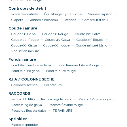
CPC Rainure Rouge
Contrôles de débit
Poste de contrôle
Équilibrage hydraulique
Vannes papillon
Clapets
Vannes à boisseau
Vannes
Compteur d'eau
Coude rainuré
Coude 11° Galva
Coude 11° Rouge
Coude 22° Galva
Coude 22° Rouge
Coude 45° Galva
Coude 45° Rouge
Coude 90° Galva
Coude 90° rouge
Coude rainuré blanc
Réduction rainuré
Fonds rainuré
Fond Rainure Fileté Galva
Fond Rainure Fileté Rouge
Fond rainuré galva
Fond rainuré rouge
R.I.A / COLONNE SECHE
Colonnes sèches
Collecteurs
RACCORDS
raccord FITPRO
Raccord rigide blanc
Raccord Rigide rouge
Raccord rigide galva
Raccord flexible rouge
Raccords flexible galva
TE RAINURE
Sprinkler
Flexible sprinkler