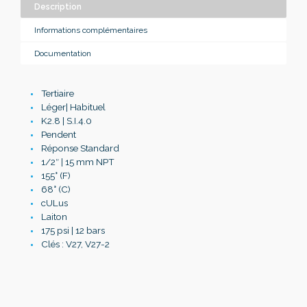
Description
Informations complémentaires
Documentation
Tertiaire
Léger| Habituel
K2.8 | S.I.4.0
Pendent
Réponse Standard
1/2″ | 15 mm NPT
155° (F)
68° (C)
cULus
Laiton
175 psi | 12 bars
Clés : V27, V27-2