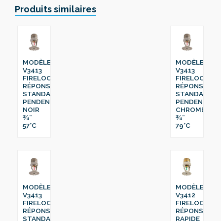
Produits similaires
MODÈLE
MODÈLE
V3413
V3413
FIRELOCK™
FIRELOCK™
RÉPONSE
RÉPONSE
STANDARD
STANDARD
PENDENT
PENDENT
NOIR
CHROME
¾¨
¾¨
57°C
79°C
MODÈLE
MODÈLE
V3413
V3412
FIRELOCK™
FIRELOCK™
RÉPONSE
RÉPONSE
STANDARD
RAPIDE