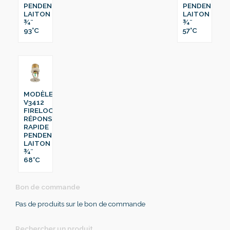
PENDENT
PENDENT
LAITON
LAITON
¾¨
¾¨
93°C
57°C
MODÈLE
V3412
FIRELOCK™
RÉPONSE
RAPIDE
PENDENT
LAITON
¾¨
68°C
Bon de commande
Pas de produits sur le bon de commande
Rechercher un produit