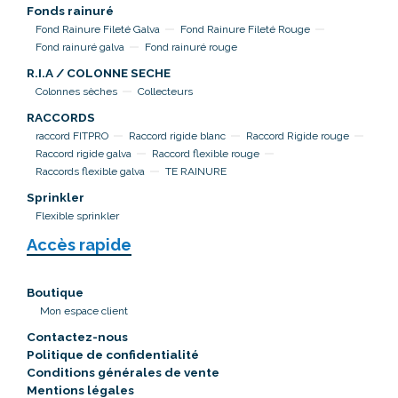
Fonds rainuré
Fond Rainure Fileté Galva
Fond Rainure Fileté Rouge
Fond rainuré galva
Fond rainuré rouge
R.I.A / COLONNE SECHE
Colonnes sèches
Collecteurs
RACCORDS
raccord FITPRO
Raccord rigide blanc
Raccord Rigide rouge
Raccord rigide galva
Raccord flexible rouge
Raccords flexible galva
TE RAINURE
Sprinkler
Flexible sprinkler
Accès rapide
Boutique
Mon espace client
Contactez-nous
Politique de confidentialité
Conditions générales de vente
Mentions légales