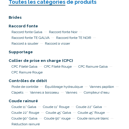
Toutes les catégories
de produits
Brides
Raccord fonte
Raccord fonte Galva
Raccord fonte Noir
Raccord fonte TE GALVA
Raccord fonte TE NOIR
Raccord à souder
Raccord à visser
Supportage
Collier de prise en charge (CPC)
CPC Fileté Galva
CPC Fileté Rouge
CPC Rainure Galva
CPC Rainure Rouge
Contrôles de débit
Poste de contrôle
Équilibrage hydraulique
Vannes papillon
Clapets
Vannes à boisseau
Vannes
Compteur d'eau
Coude rainuré
Coude 11° Galva
Coude 11° Rouge
Coude 22° Galva
Coude 22° Rouge
Coude 45° Galva
Coude 45° Rouge
Coude 90° Galva
Coude 90° rouge
Coude rainuré blanc
Réduction rainuré